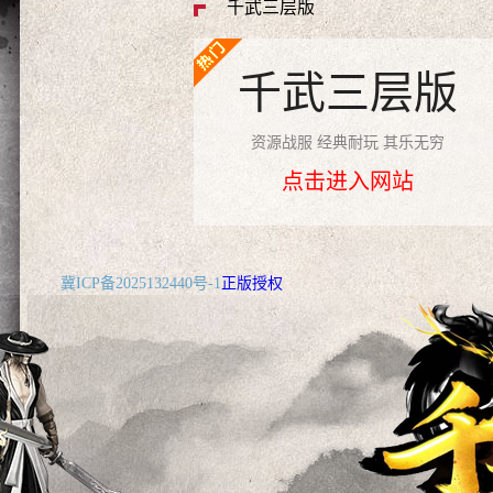
千武三层版
千武三层版
资源战服 经典耐玩 其乐无穷
点击进入网站
冀ICP备2025132440号-1
正版授权