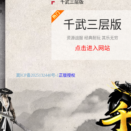
千武三层版
千武三层版
资源战服 经典耐玩 其乐无穷
点击进入网站
冀ICP备2025132440号-1
正版授权