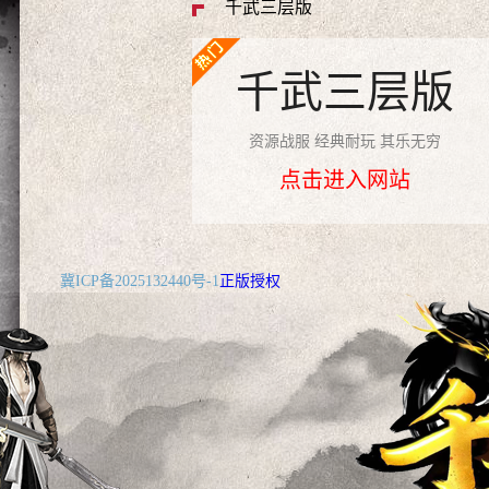
千武三层版
千武三层版
资源战服 经典耐玩 其乐无穷
点击进入网站
冀ICP备2025132440号-1
正版授权