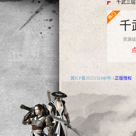
千武三层
千
资源战
冀ICP备2025132440号-1
正版授权