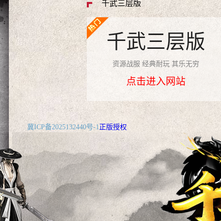
千武三层版
千武三层版
资源战服 经典耐玩 其乐无穷
点击进入网站
冀ICP备2025132440号-1
正版授权